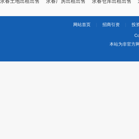
永春土地出租出售
永春厂房出租出售
永春仓库出租出售
网站首页
|
招商引资
|
投
Co
本站为非官方